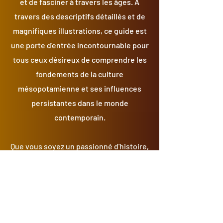
et de fasciner à travers les âges. À
travers des descriptifs détaillés et de
magnifiques illustrations, ce guide est
une porte d'entrée incontournable pour
tous ceux désireux de comprendre les
fondements de la culture
mésopotamienne et ses influences
persistantes dans le monde
contemporain.
Que vous soyez un passionné d'histoire,
un étudiant en archéologie, ou
simplement curieux de découvrir les
origines de la mythologie et de la
civilisation, ce guide est votre
compagnon idéal pour une exploration