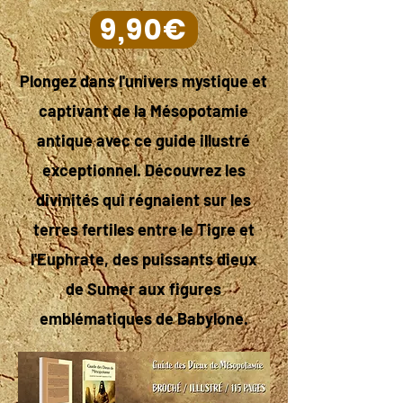
9,90€
Plongez dans l'univers mystique et
captivant de la Mésopotamie
antique avec ce guide illustré
exceptionnel. Découvrez les
divinités qui régnaient sur les
terres fertiles entre le Tigre et
l'Euphrate, des puissants dieux
de Sumer aux figures
emblématiques de Babylone.